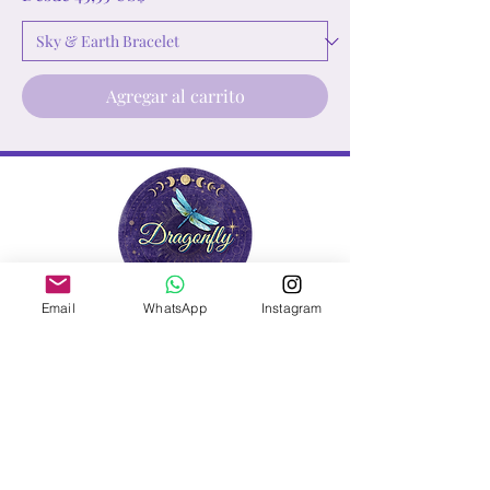
Agregar al carrito
Email
WhatsApp
Instagram
Contact Us
info@dragonflycrystalstore.com
Contact us Mon - Friday, 9
am - 7 pm est.