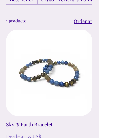
1 producto
Ordenar
Sky & Earth Bracelet
Precio de oferta
Desde
45,55 US$