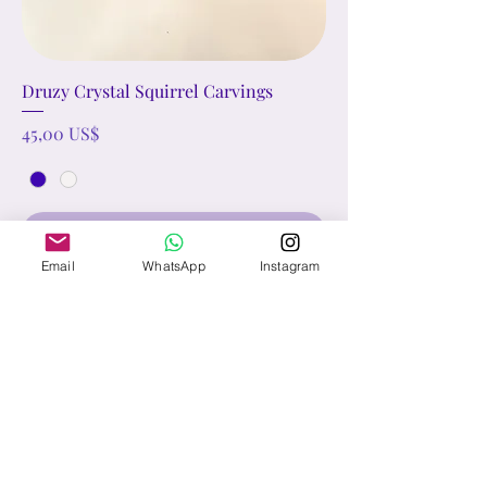
Druzy Crystal Squirrel Carvings
Precio
45,00 US$
Agregar al carrito
Email
WhatsApp
Instagram
Contact Us