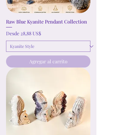
Raw Blue Kyanite Pendant Collection
Precio de oferta
Desde
28,88 US$
Agregar al carrito